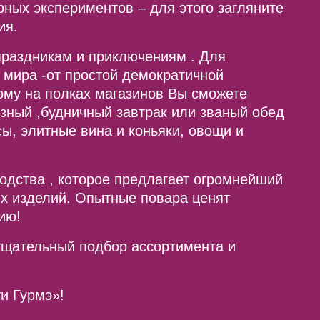
рных экспериментов – для этого загляните
ия.
праздникам и приключениям . Для
 мира -от простой демократичной
ому на полках магазинов Вы сможете
езный ,будничный завтрак или званый обед
ы, элитные вина и коньяки, овощи и
одства , которое предлагает огромнейший
их изделий. Опытные повара ценят
ию!
тщательный подбор ассортимента и
и Гурмэ»!