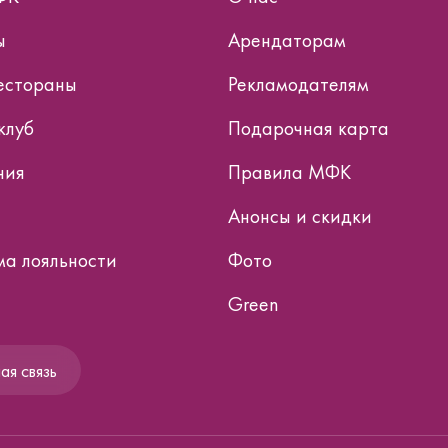
ы
Арендаторам
естораны
Рекламодателям
клуб
Подарочная карта
ния
Правила МФК
Анонсы и скидки
а лояльности
Фото
Green
я связь