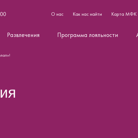
:00
О нас
Как нас найти
Карта МФК
Развлечения
Программа лояльности
олап»!
ция