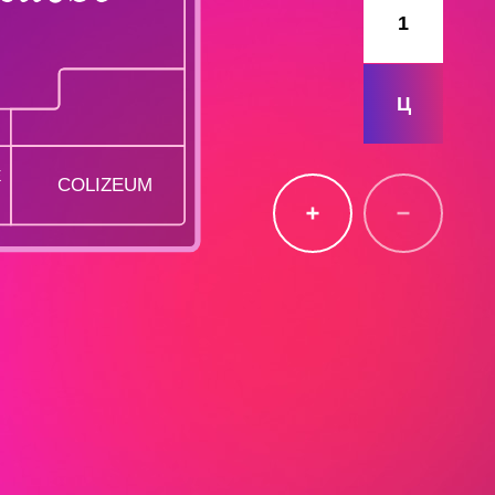
1
Ц
Е
COLIZEUM