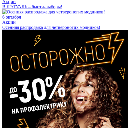
Акции
В ЛЭТУАЛЬ – бьюти-выборы!
6 октября
Акции
Осенняя распродажа для четвероногих модников!