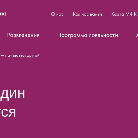
:00
О нас
Как нас найти
Карта МФК
Развлечения
Программа лояльности
 — начинается другой!
один
тся