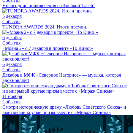
События
Новогодние приключения со Змейкой Тасей!
5 декабря
События
TUNDRA AWARDS 2024. Итоги премии.
6 декабря
События
«Моана 2» с 7 декабря в проекте «То Кино!»
6 декабря
События
Декабрь в МФК «Северное Нагорное» — музыка, которая
вдохновляет!
11 ноября
События
Смотри историческую драму «Любовь Советского Союза» и
выигрывай крутые призы вместе с «Мираж Синема»