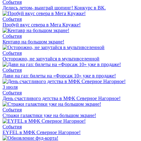
События
Делись летом- выиграй шопинг! Конкурс в ВК.
События
Пробуй вкус севера в Мега Кружке!
События
Кентавр на большом экране!
События
Осторожно, не запутайся в мультивселенной
События
Дави на газ: билеты на «Форсаж 10» уже в продаже!
3 июля
События
День счастливого детства в МФК Северное Нагорное!
События
Стражи галактики уже на большом экране!
События
EYFEL в МФК Северное Нагорное!