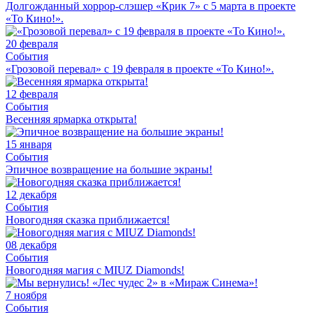
Долгожданный хоррор-слэшер «Крик 7» с 5 марта в проекте
«То Кино!».
20 февраля
События
«Грозовой перевал» с 19 февраля в проекте «То Кино!».
12 февраля
События
Весенняя ярмарка открыта!
15 января
События
Эпичное возвращение на большие экраны!
12 декабря
События
Новогодняя сказка приближается!
08 декабря
События
Новогодняя магия с MIUZ Diamonds!
7 ноября
События