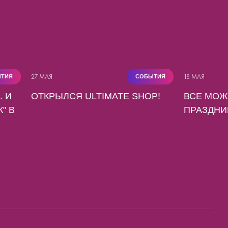
27 МАЯ
18 МАЯ
ТИЯ
СОБЫТИЯ
. И
ОТКРЫЛСЯ ULTIMATE SHOP!
ВСЕ МОЖ
" В
ПРАЗДНИ