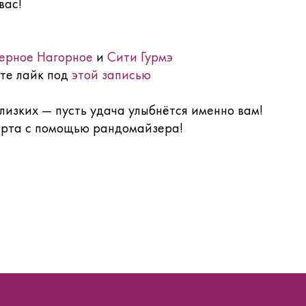
вас!
ерное Нагорное
и
Сити Гурмэ
те лайк под
этой записью
лизких — пусть удача улыбнётся именно вам!
арта с помощью рандомайзера!