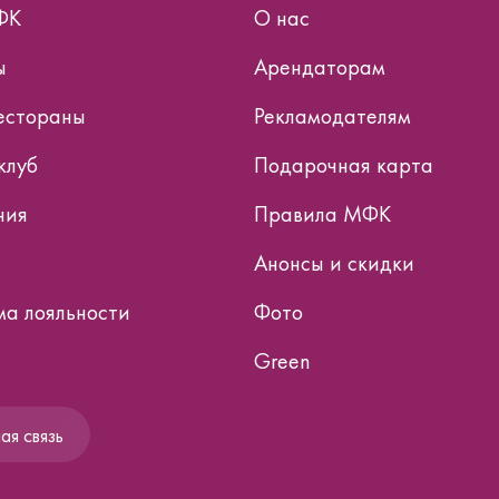
ФК
О нас
ы
Арендаторам
естораны
Рекламодателям
клуб
Подарочная карта
ния
Правила МФК
Анонсы и скидки
а лояльности
Фото
Green
я связь