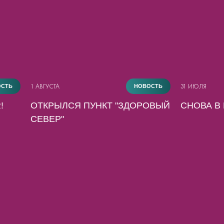
1 АВГУСТА
31 ИЮЛЯ
ОСТЬ
НОВОСТЬ
!
ОТКРЫЛСЯ ПУНКТ "ЗДОРОВЫЙ
СНОВА В 
СЕВЕР"