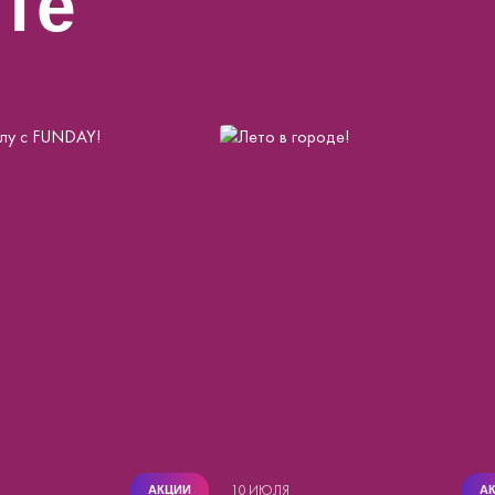
йте
10 ИЮЛЯ
АКЦИИ
А