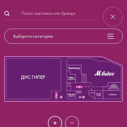
Выберите категорию
ДНС ГИПЕР
ПРОФКОСМЕТИКА
УЛЫБКА
РАДУГИ
ЛАМУР
БРОСЬ
СИГАРЕТУ
POLARIS
ЧЕТЫРЕ
РЫБАЧИМ
COLIZEUM
ЛАПЫ
ВМЕСТЕ